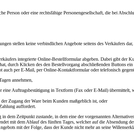
che Person oder eine rechtsfähige Personengesellschaft, die bei Absch
ngen stellen keine verbindlichen Angebote seitens des Verkäufers dar
äufers integrierte Online-Bestellformular abgeben. Dabei gibt der Ku
hat, durch Klicken des den Bestellvorgang abschließenden Buttons ein 
 auch per E-Mail, per Online-Kontaktformular oder telefonisch gege
 Tagen annehmen,
r eine Auftragsbestätigung in Textform (Fax oder E-Mail) übermittelt
it der Zugang der Ware beim Kunden maßgeblich ist, oder
ahlung auffordert.
 in dem Zeitpunkt zustande, in dem eine der vorgenannten Alternativen
ndet mit dem Ablauf des fünften Tages, welcher auf die Absendung de
 Angebots mit der Folge, dass der Kunde nicht mehr an seine Willenserk