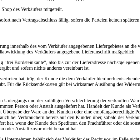
hop des Verkäufers mitgeteilt.
fort nach Vertragsabschluss fällig, sofern die Parteien keinen späteren 
ferung innerhalb des vom Verkäufer angegebenen Liefergebietes an die 
stellabwicklung des Verkäufers angegebene Lieferanschrift maßgeblich.
ng "frei Bordsteinkante", also bis zur der Lieferadresse nächstgelegenen
gibt und sofern nichts anderes vereinbart ist.
vertreten hat, trägt der Kunde die dem Verkäufer hierdurch entstehende
bt. Für die Rücksendekosten gilt bei wirksamer Ausübung des Widerru
en Untergangs und der zufälligen Verschlechterung der verkauften Ware
mmten Person oder Anstalt ausgeliefert hat. Handelt der Kunde als Ver
mit Übergabe der Ware an den Kunden oder eine empfangsberechtigte Pe
auch bei Verbrauchern bereits auf den Kunden über, sobald der Verkäuf
ert hat, wenn der Kunde den Spediteur, den Frachtführer oder die sons
 oder Anstalt zuvor nicht benannt hat.
s Unternehmer, behält sich der Verkäufer das Recht vor, im Falle nich