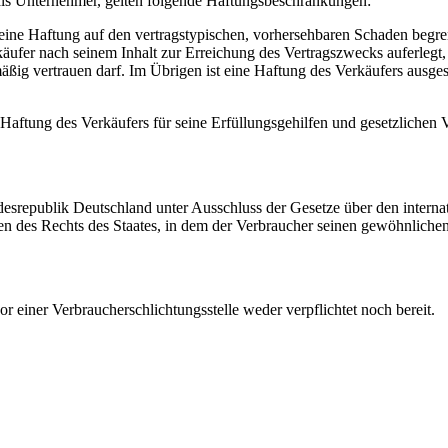
als Unternehmer, gelten folgende Haftungsbeschränkungen:
t seine Haftung auf den vertragstypischen, vorhersehbaren Schaden begre
erkäufer nach seinem Inhalt zur Erreichung des Vertragszwecks auferle
ßig vertrauen darf. Im Übrigen ist eine Haftung des Verkäufers ausges
aftung des Verkäufers für seine Erfüllungsgehilfen und gesetzlichen Ve
desrepublik Deutschland unter Ausschluss der Gesetze über den interna
n des Rechts des Staates, in dem der Verbraucher seinen gewöhnlichen
r einer Verbraucherschlichtungsstelle weder verpflichtet noch bereit.