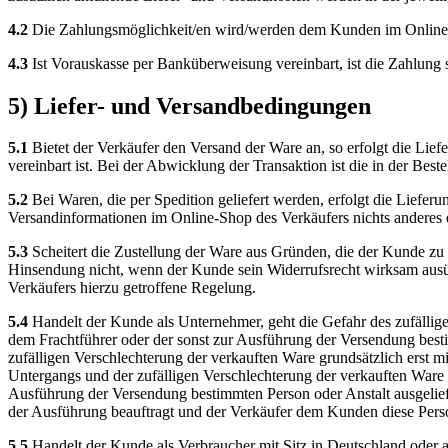
4.2
Die Zahlungsmöglichkeit/en wird/werden dem Kunden im Online-S
4.3
Ist Vorauskasse per Banküberweisung vereinbart, ist die Zahlung so
5) Liefer- und Versandbedingungen
5.1
Bietet der Verkäufer den Versand der Ware an, so erfolgt die Lie
vereinbart ist. Bei der Abwicklung der Transaktion ist die in der Be
5.2
Bei Waren, die per Spedition geliefert werden, erfolgt die Lieferu
Versandinformationen im Online-Shop des Verkäufers nichts anderes er
5.3
Scheitert die Zustellung der Ware aus Gründen, die der Kunde zu 
Hinsendung nicht, wenn der Kunde sein Widerrufsrecht wirksam ausü
Verkäufers hierzu getroffene Regelung.
5.4
Handelt der Kunde als Unternehmer, geht die Gefahr des zufällig
dem Frachtführer oder der sonst zur Ausführung der Versendung besti
zufälligen Verschlechterung der verkauften Ware grundsätzlich erst 
Untergangs und der zufälligen Verschlechterung der verkauften Ware 
Ausführung der Versendung bestimmten Person oder Anstalt ausgelief
der Ausführung beauftragt und der Verkäufer dem Kunden diese Person
5.5
Handelt der Kunde als Verbraucher mit Sitz in Deutschland oder al