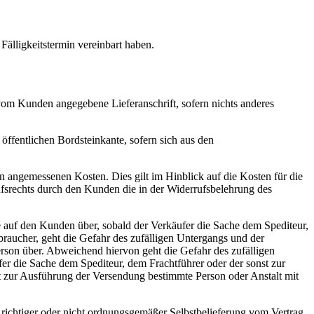
Fälligkeitstermin vereinbart haben.
vom Kunden angegebene Lieferanschrift, sofern nichts anderes
 öffentlichen Bordsteinkante, sofern sich aus den
n angemessenen Kosten. Dies gilt im Hinblick auf die Kosten für die
fsrechts durch den Kunden die in der Widerrufsbelehrung des
 auf den Kunden über, sobald der Verkäufer die Sache dem Spediteur,
braucher, geht die Gefahr des zufälligen Untergangs und der
rson über. Abweichend hiervon geht die Gefahr des zufälligen
er die Sache dem Spediteur, dem Frachtführer oder der sonst zur
t zur Ausführung der Versendung bestimmte Person oder Anstalt mit
t richtiger oder nicht ordnungsgemäßer Selbstbelieferung vom Vertrag